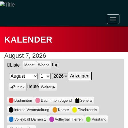
Naviga
ein-/a
KALENDER
August 7, 2026
Tag
Ansicht
Liste
Monat
Woche
als
Monat
Tag
Jahr
Heute
Zurück
Weiter
Kategorien
Badminton
Badminton Jugend
General
interne Veranstaltung
Karate
Tischtennis
Volleyball Damen 1
Volleyball Herren
Vorstand