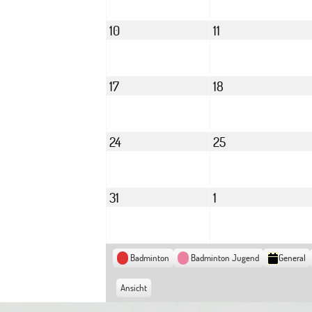
2026
2026
August
August
10
11
10,
11,
2026
2026
August
August
17
18
17,
18,
2026
2026
August
August
24
25
24,
25,
2026
2026
August
September
31
1
31,
1,
2026
2026
Kategorien
Badminton
Badminton Jugend
General
Ansicht
ausdrucken