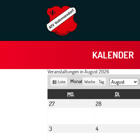
KALENDER
Veranstaltungen in August 2026
Monat
Ansicht
Liste
Woche
Tag
Monat
Jahr
als
MONTAG
DIENSTAG
MO.
DI.
Juli
Juli
27
28
27,
28,
2026
2026
August
August
3
4
3,
4,