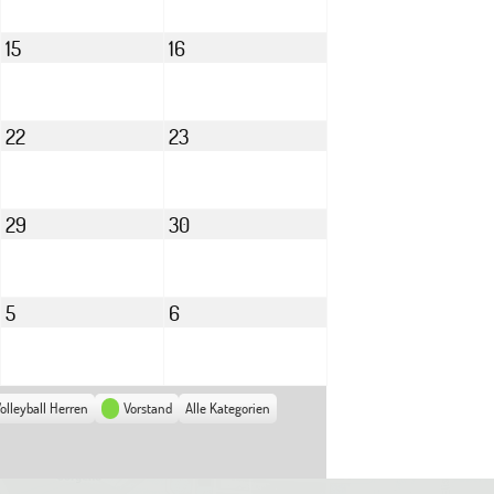
2026
2026
August
August
15
16
15,
16,
2026
2026
August
August
22
23
22,
23,
2026
2026
August
August
29
30
29,
30,
2026
2026
September
September
5
6
5,
6,
2026
2026
olleyball Herren
Vorstand
Alle Kategorien