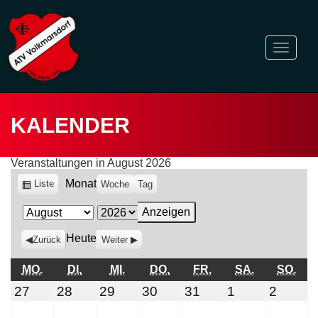
Naviga
ein-/a
KALENDER
Veranstaltungen in August 2026
Monat
Ansicht
Liste
Woche
Tag
als
Monat
Jahr
Heute
Zurück
Weiter
MONTAG
DIENSTAG
MITTWOCH
DONNERSTAG
FREITAG
SAMSTAG
SO
MO.
DI.
MI.
DO.
FR.
SA.
SO.
Juli
Juli
Juli
Juli
Juli
August
Augus
27
28
29
30
31
1
2
27,
28,
29,
30,
31,
1,
2,
2026
2026
2026
2026
2026
2026
2026