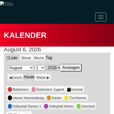
Naviga
ein-/a
KALENDER
August 6, 2026
Tag
Ansicht
Liste
Monat
Woche
als
Monat
Tag
Jahr
Heute
Zurück
Weiter
Kategorien
Badminton
Badminton Jugend
General
interne Veranstaltung
Karate
Tischtennis
Volleyball Damen 1
Volleyball Herren
Vorstand