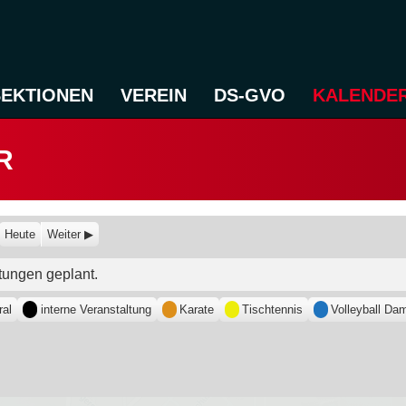
SEKTIONEN
VEREIN
DS-GVO
KALENDE
R
Heute
Weiter
tungen geplant.
ral
interne Veranstaltung
Karate
Tischtennis
Volleyball Da