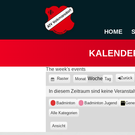
HOME
KALENDE
The week's events
Zurück
Woche
Anzeigen
Raster
Monat
Tag
als
In diesem Zeitraum sind keine Veranstal
Kategorien
Badminton
Badminton Jugend
Gene
Alle Kategorien
Ansicht
ausdrucken