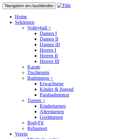
Navigation ein-/ausblenden
Home
Sektionen
Volleyball >
Damen I
Damen II
Damen III
Herren I
Herren II
Herren III
Karate
Tischtennis
Badminton >
Erwachsene
Kinder & Jugend
Parabadminton
Turnen >
Kinderturnen
Altersturnen
Gerätturnen
BodyFit
Rehasport
Verein