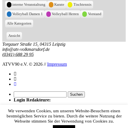
interne Veranstaltung
Karate
Tischtennis
Volleyball Damen 1
Volleyball Herren
Vorstand
Alle Kategorien
Ansicht
ausdrucken
Torgauer Straße 15, 04315 Leipzig
info@atv-volkmarsdorf.de
(0341) 688 29 95
ATVV90 e.V.
© 2026
//
Impressum
Suchen
nach:
Login Redakteure:
Benutzer:
Wir verwenden Cookies, um unseren Website-Besuchern einen
bestmöglichen Service zu bieten. Durch die weitere Nutzung der
Passwort:
Webseite stimmen Sie der Verwendung von Cookies zu.