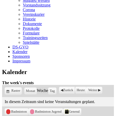
Mitglied werden
Vorstandssitzung
Corona
Vereinskurier
Historie
Dokumente
Protokolle
Formulare
Trainingszeiten
Spielstätte
DS-GVO
Kalender
Sponsoren
Impressum
Kalender
The week's events
Woche
Zurück
Heute
Weiter
Anzeigen
Raster
Monat
Tag
als
In diesem Zeitraum sind keine Veranstaltungen geplant.
Kategorien
Badminton
Badminton Jugend
General