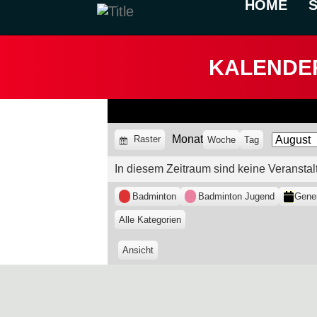
HOME
KALENDE
Monat
Anzeigen
Raster
Woche
Tag
Monat
Jahr
als
In diesem Zeitraum sind keine Veranstal
Kategorien
Badminton
Badminton Jugend
Gene
Alle Kategorien
Ansicht
ausdrucken