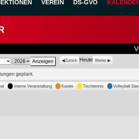
SEKTIONEN
VEREIN
DS-GVO
KALENDE
R
V
Heute
Zurück
Weiter
tungen geplant.
ral
interne Veranstaltung
Karate
Tischtennis
Volleyball Da