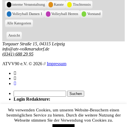
interne Veranstaltung
Karate
Tischtennis
Volleyball Damen 1
Volleyball Herren
Vorstand
Alle Kategorien
Ansicht
ausdrucken
Torgauer Straße 15, 04315 Leipzig
info@atv-volkmarsdorf.de
(0341) 688 29 95
ATVV90 e.V.
© 2026
//
Impressum
Suchen
nach:
Login Redakteure:
Benutzer:
Wir verwenden Cookies, um unseren Website-Besuchern einen
bestmöglichen Service zu bieten. Durch die weitere Nutzung der
Passwort:
Webseite stimmen Sie der Verwendung von Cookies zu.