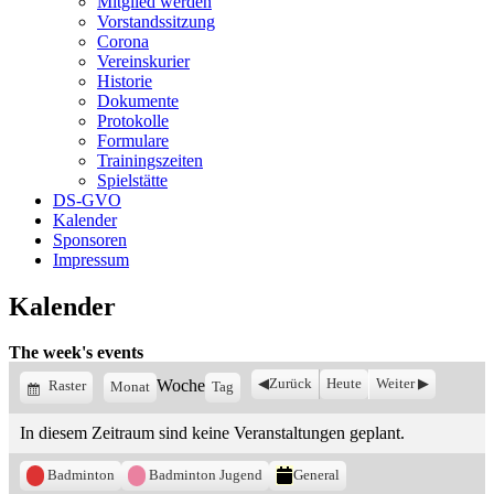
Mitglied werden
Vorstandssitzung
Corona
Vereinskurier
Historie
Dokumente
Protokolle
Formulare
Trainingszeiten
Spielstätte
DS-GVO
Kalender
Sponsoren
Impressum
Kalender
The week's events
Woche
Zurück
Heute
Weiter
Anzeigen
Raster
Monat
Tag
als
In diesem Zeitraum sind keine Veranstaltungen geplant.
Kategorien
Badminton
Badminton Jugend
General