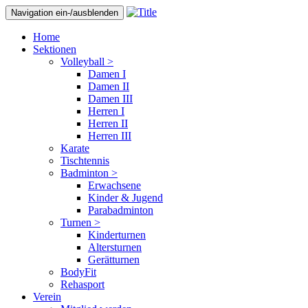
Navigation ein-/ausblenden
Home
Sektionen
Volleyball >
Damen I
Damen II
Damen III
Herren I
Herren II
Herren III
Karate
Tischtennis
Badminton >
Erwachsene
Kinder & Jugend
Parabadminton
Turnen >
Kinderturnen
Altersturnen
Gerätturnen
BodyFit
Rehasport
Verein