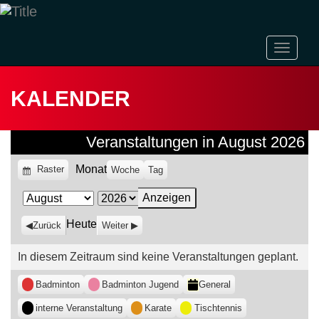
Naviga
ein-/a
KALENDER
Veranstaltungen in August 2026
Monat
Anzeigen
Raster
Woche
Tag
als
Monat
Jahr
Heute
Zurück
Weiter
In diesem Zeitraum sind keine Veranstaltungen geplant.
Kategorien
Badminton
Badminton Jugend
General
interne Veranstaltung
Karate
Tischtennis