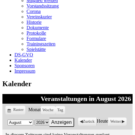
Mitglied werden
Vorstandssitzung
Corona
Vereinskurier
Historie
Dokumente
Protokolle
Formulare
Trainingszeiten
Spielstätte
DS-GVO
Kalender
Sponsoren
Impressum
Kalender
Veranstaltungen in August 2026
Monat
Anzeigen
Raster
Woche
Tag
als
Heute
Zurück
Weiter
Monat
Jahr
In diesem Zeitraum sind keine Veranstaltungen geplant.