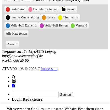
Kategorien
Badminton
Badminton Jugend
General
interne Veranstaltung
Karate
Tischtennis
Volleyball Damen 1
Volleyball Herren
Vorstand
Alle Kategorien
Ansicht
ausdrucken
Torgauer Straße 15, 04315 Leipzig
info@atv-volkmarsdorf.de
(0341) 688 29 95
ATVV90 e.V.
© 2026
//
Impressum
Suchen
nach:
Login Redakteure:
Benutzer:
Wir verwenden Cookies, um unseren Website-Besuchern einen