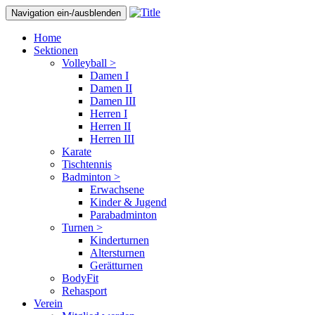
Navigation ein-/ausblenden
Home
Sektionen
Volleyball >
Damen I
Damen II
Damen III
Herren I
Herren II
Herren III
Karate
Tischtennis
Badminton >
Erwachsene
Kinder & Jugend
Parabadminton
Turnen >
Kinderturnen
Altersturnen
Gerätturnen
BodyFit
Rehasport
Verein