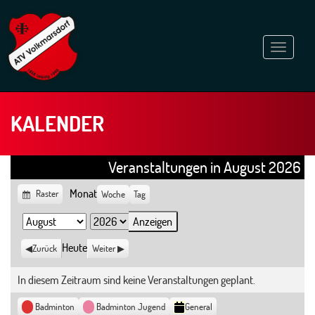
Navigati
ein-/au
KALENDER
Veranstaltungen in August 2026
Monat
Anzeigen
Raster
Woche
Tag
als
Monat
Jahr
Heute
Zurück
Weiter
In diesem Zeitraum sind keine Veranstaltungen geplant.
Kategorien
Badminton
Badminton Jugend
General